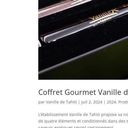
Coffret Gourmet Vanille d
par
Vanille de Tahiti
|
Juil 2, 2024
|
2024
,
Prod
L’établissement Vanille de Tahiti propose sa 
de quatre éléments et conditionnés dans des t
saveurs exotiques seront certainement...