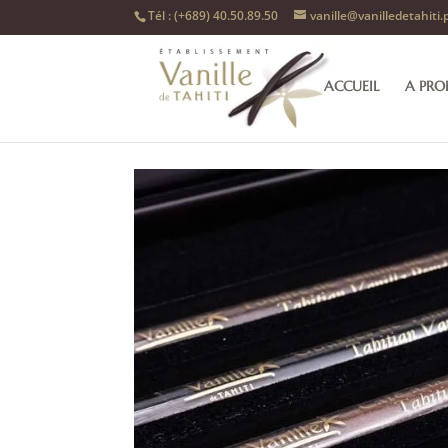
Tél : (+689) 40.50.89.50
vanille@vanilledetahiti.
ACCUEIL
A PRO