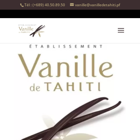
Tél : (+689) 40.50.89.50
vanille@vanilledetahiti.pf