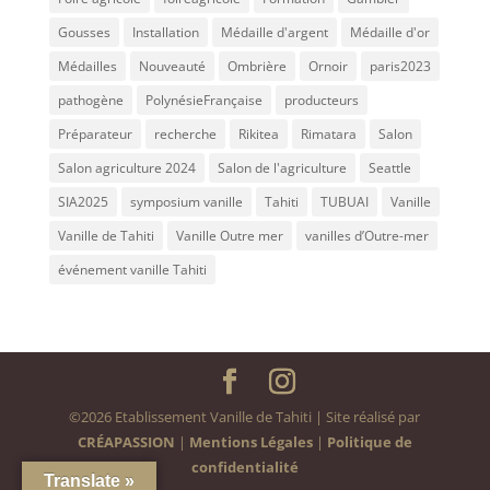
Gousses
Installation
Médaille d'argent
Médaille d'or
Médailles
Nouveauté
Ombrière
Ornoir
paris2023
pathogène
PolynésieFrançaise
producteurs
Préparateur
recherche
Rikitea
Rimatara
Salon
Salon agriculture 2024
Salon de l'agriculture
Seattle
SIA2025
symposium vanille
Tahiti
TUBUAI
Vanille
Vanille de Tahiti
Vanille Outre mer
vanilles d’Outre-mer
événement vanille Tahiti
©2026 Etablissement Vanille de Tahiti | Site réalisé par
CRÉAPASSION
|
Mentions Légales
|
Politique de
confidentialité
Translate »