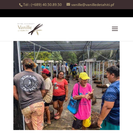
Tél : (+689) 40.50.89.50
vanille@vanilledetahiti.pf